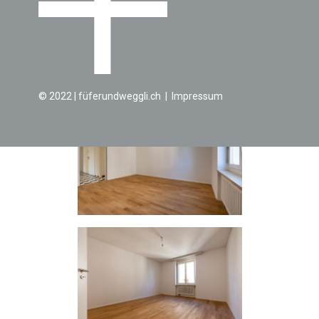
© 2022 | füferundweggli.ch | ​Impressum