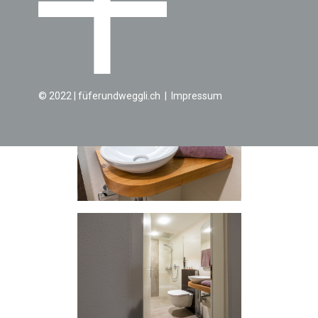
© 2022 | füferundweggli.ch | ​Impressum