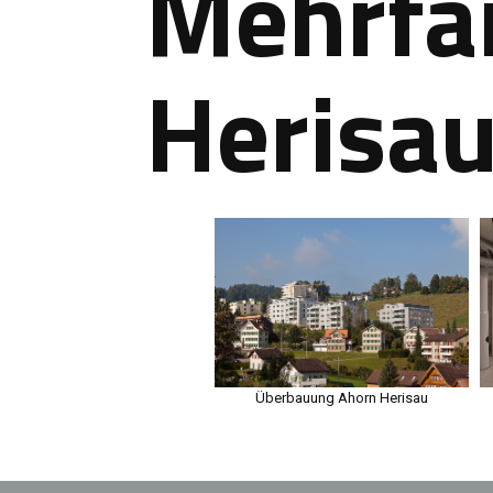
Mehrfa
Herisa
Überbauung Ahorn Herisau