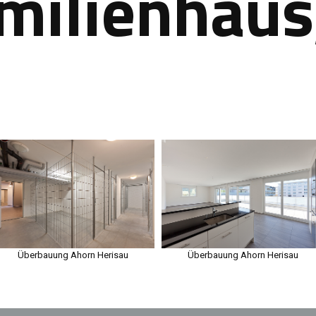
milienhaus
u
Überbauung Ahorn Herisau
Überbauung Ahorn Herisau