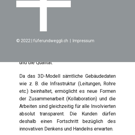
verfügbar.
Es versteht sich von selbst, dass nicht nur
Fehlerkosten reduziert sondern auch Zeit
gespart und Ressourcen optimiert eingesetzt
werden können. Jeder Tag, der nicht für eine
© 2022 | füferundweggli.ch | ​Impressum
Nachbesserung benötig wird, verkürzt die
Projektlaufzeit und verbessert die Rendite
und die Qualität.
Da das 3D-Modell sämtliche Gebäudedaten
wie z. B. die Infrastruktur (Leitungen, Rohre
etc.) beinhaltet, ermöglicht es neue Formen
der Zusammenarbeit (Kollaboration) und die
Arbeiten sind gleichzeitig für alle Involvierten
absolut transparent. Die Kunden dürfen
deshalb einen Fortschritt bezüglich des
innovativen Denkens und Handelns erwarten.