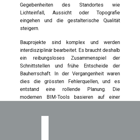
Gegebenheiten des Standortes wie
Lichteinfall, Aussicht oder Topografie
eingehen und die gestalterische Qualität
steigern.
Bauprojekte sind komplex und werden
interdisziplinär bearbeitet. Es braucht deshalb
ein reibungsloses Zusammenspiel der
Schnittstellen und frühe Entscheide der
Bauherrschaft. In der Vergangenheit waren
dies die grössten Fehlerquellen, und es
entstand eine rollende Planung. Die
modernen BIM-Tools basieren auf einer
Cloud-Technologie, dass heisst, dass sich
alle an einem Bauprojekt Beteiligten
unabhängig von der Zeit und vom Ort über den
aktuellen Stand informieren können.
Änderungen sind in Echtzeit und für alle